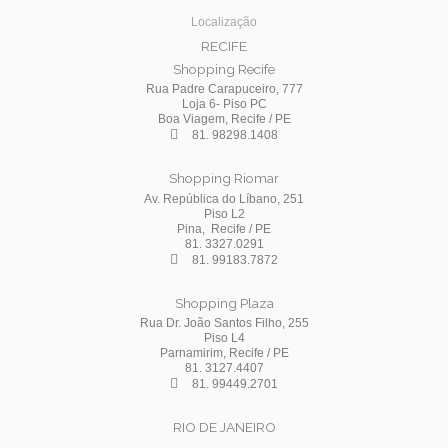
Localização
RECIFE
Shopping Recife
Rua Padre Carapuceiro, 777
Loja 6- Piso PC
Boa Viagem, Recife / PE
81. 98298.1408
Shopping Riomar
Av. República do Líbano, 251
Piso L2
Pina, Recife / PE
81. 3327.0291
81. 99183.7872
Shopping Plaza
Rua Dr. João Santos Filho, 255
Piso L4
Parnamirim, Recife / PE
81. 3127.4407
81. 99449.2701
RIO DE JANEIRO