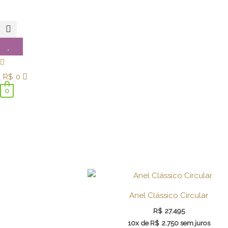
R$
0
0
Anel Clássico Circular
R$
27.495
10x de
R$
2.750
sem juros