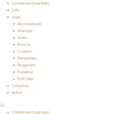
Ir
Coletânea Essentials
para
Gifts
o
Joias
conteúdo
Abotoaduras
Alianças
Anéis
Brincos
Colares
Pendentes
Pingentes
Pulseiras
Soft Sale
Coleções
Sobre
Coletânea Essentials