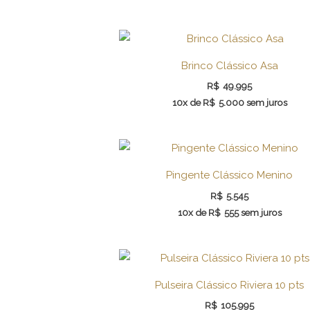
Brinco Clássico Asa
R$
49.995
10x de
R$
5.000
sem juros
Pingente Clássico Menino
R$
5.545
10x de
R$
555
sem juros
Pulseira Clássico Riviera 10 pts
R$
105.995