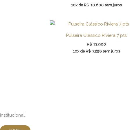
10x de
R$
10.600
sem juros
Pulseira Clássico Riviera 7 pts
R$
72.980
10x de
R$
7.298
sem juros
Institucional