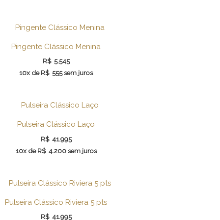
Pingente Clássico Menina
R$
5.545
10x de
R$
555
sem juros
Pulseira Clássico Laço
R$
41.995
10x de
R$
4.200
sem juros
Pulseira Clássico Riviera 5 pts
R$
41.995