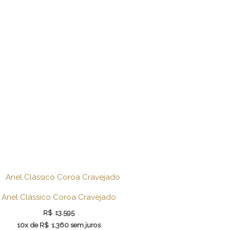
Anel Clássico Coroa Cravejado
R$
13.595
10x de
R$
1.360
sem juros