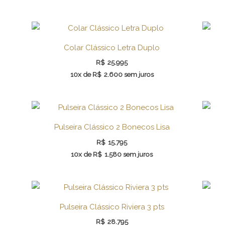
Colar Clássico Letra Duplo
R$
25.995
10x de
R$
2.600
sem juros
Pulseira Clássico 2 Bonecos Lisa
R$
15.795
10x de
R$
1.580
sem juros
Pulseira Clássico Riviera 3 pts
R$
28.795