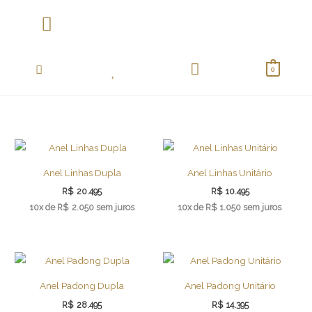
Ir
para
o
Coletânea Essentials
conteúdo
0
Anel Linhas Dupla
Anel Linhas Unitário
R$
20.495
R$
10.495
10x de
R$
2.050
sem juros
10x de
R$
1.050
sem juros
Anel Padong Dupla
Anel Padong Unitário
R$
28.495
R$
14.395