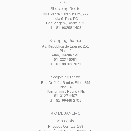
RECIFE
Shopping Recife
Rua Padre Carapuceiro, 777
Loja 6- Piso PC
Boa Viagem, Recife / PE
81. 98298.1408
Shopping Riomar
Av. República do Líbano, 251
Piso L2
Pina, Recife / PE
81. 3327.0291
81. 99183.7872
Shopping Plaza
Rua Dr. João Santos Filho, 255
Piso L4
Parnamirim, Recife / PE
81. 3127.4407
81. 99449.2701
RIO DE JANEIRO
Dona Coisa
R. Lopes Quintas, 153