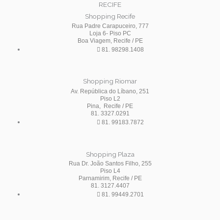
RECIFE
Shopping Recife
Rua Padre Carapuceiro, 777
Loja 6- Piso PC
Boa Viagem, Recife / PE
81. 98298.1408
Shopping Riomar
Av. República do Líbano, 251
Piso L2
Pina, Recife / PE
81. 3327.0291
81. 99183.7872
Shopping Plaza
Rua Dr. João Santos Filho, 255
Piso L4
Parnamirim, Recife / PE
81. 3127.4407
81. 99449.2701