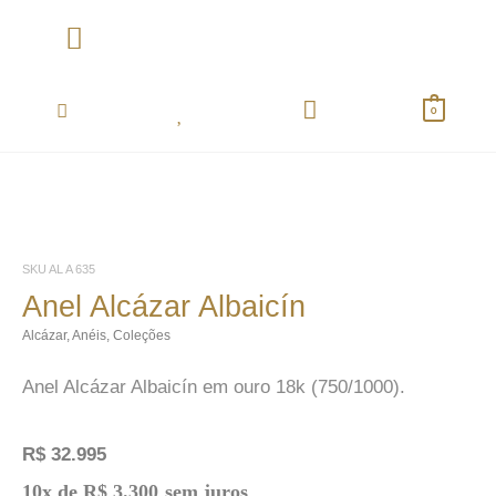
Ir
para
o
Coletânea Essentials
conteúdo
0
SKU
AL A 635
Anel Alcázar Albaicín
Alcázar
,
Anéis
,
Coleções
Anel Alcázar Albaicín em ouro 18k (750/1000).
R$
32.995
Anel
10x de
R$
3.300
sem juros