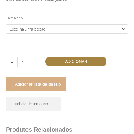
Alcázar
Albaicín
Tamanho:
quantidade
-
+
ADICIONAR
Adicionar lista de desejo
tabela de tamanho
Produtos Relacionados