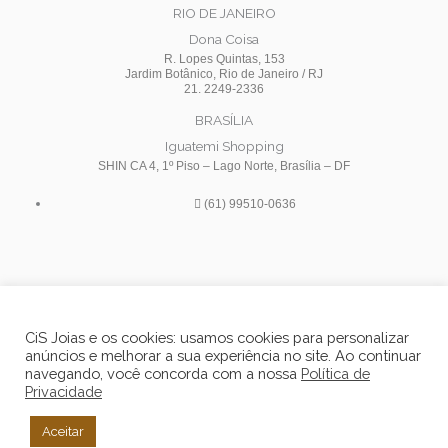
RIO DE JANEIRO
Dona Coisa
R. Lopes Quintas, 153
Jardim Botânico, Rio de Janeiro / RJ
21. 2249-2336
BRASÍLIA
Iguatemi Shopping
SHIN CA 4, 1º Piso – Lago Norte, Brasília – DF
(61) 99510-0636
I
F
Y
n
a
o
CiS Joias e os cookies: usamos cookies para personalizar
anúncios e melhorar a sua experiência no site. Ao continuar
s
c
u
navegando, você concorda com a nossa
Política de
Privacidade
t
e
t
Desenvolvido por:
Aceitar