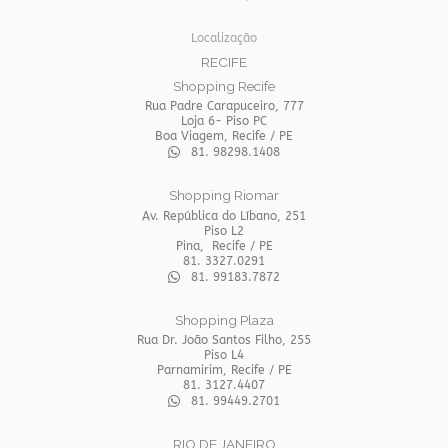
Localização
RECIFE
Shopping Recife
Rua Padre Carapuceiro, 777
Loja 6- Piso PC
Boa Viagem, Recife / PE
81. 98298.1408
Shopping Riomar
Av. República do Líbano, 251
Piso L2
Pina, Recife / PE
81. 3327.0291
81. 99183.7872
Shopping Plaza
Rua Dr. João Santos Filho, 255
Piso L4
Parnamirim, Recife / PE
81. 3127.4407
81. 99449.2701
RIO DE JANEIRO