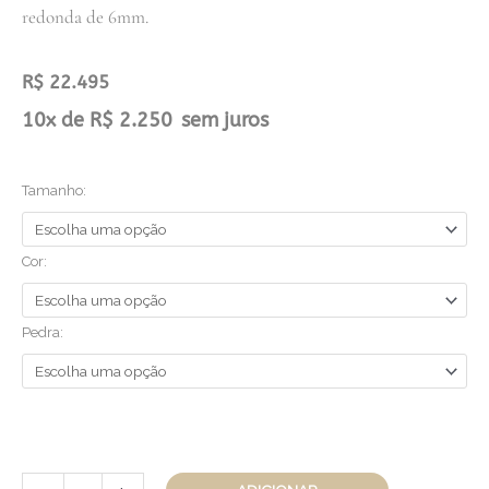
redonda de 6mm.
R$
22.495
Anel
10x de
R$
2.250
sem juros
Solar
quantidade
Tamanho:
Cor:
Pedra: