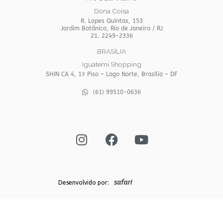
Dona Coisa
R. Lopes Quintas, 153
Jardim Botânico, Rio de Janeiro / RJ
21. 2249-2336
BRASÍLIA
Iguatemi Shopping
SHIN CA 4, 1º Piso – Lago Norte, Brasília – DF
(61) 99510-0636
I
F
Y
n
a
o
s
c
u
t
e
t
a
b
u
g
o
b
Desenvolvido por:
r
o
e
a
k
m