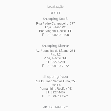
Localização
RECIFE
Shopping Recife
Rua Padre Carapuceiro, 777
Loja 6- Piso PC
Boa Viagem, Recife / PE
81. 98298.1408
Shopping Riomar
Av. República do Líbano, 251
Piso L2
Pina, Recife / PE
81. 3327.0291
81. 99183.7872
Shopping Plaza
Rua Dr. João Santos Filho, 255
Piso L4
Parnamirim, Recife / PE
81. 3127.4407
81. 99449.2701
RIO DE JANEIRO