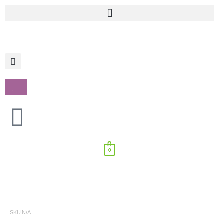
Ir
para
o
conteúdo
0
SKU
N/A