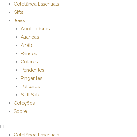
Ir
Coletânea Essentials
para
Gifts
o
Joias
conteúdo
Abotoaduras
Alianças
Anéis
Brincos
Colares
Pendentes
Pingentes
Pulseiras
Soft Sale
Coleções
Sobre
Coletânea Essentials