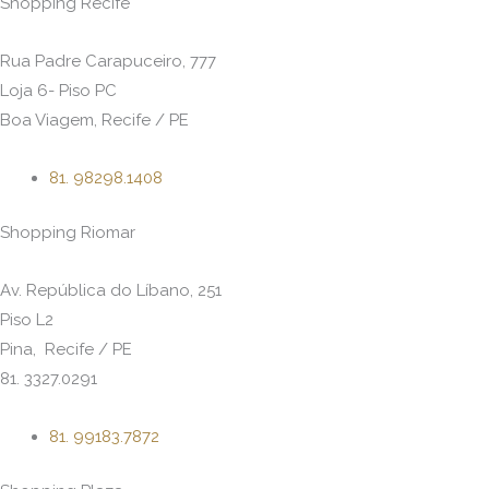
Shopping Recife
Rua Padre Carapuceiro, 777
Loja 6- Piso PC
Boa Viagem, Recife / PE
81. 98298.1408
Shopping Riomar
Av. República do Líbano, 251
Piso L2
Pina, Recife / PE
81. 3327.0291
81. 99183.7872