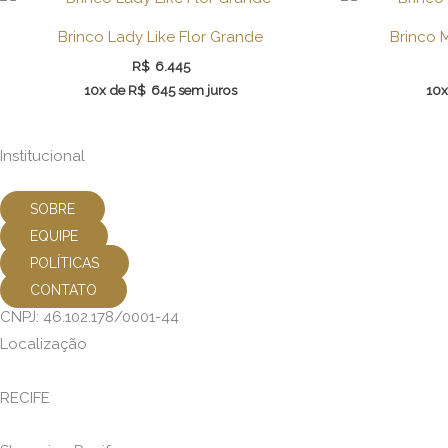
Brinco Lady Like Flor Grande
Brinco 
R$
6.445
10x de
R$
645
sem juros
10x
Institucional
SOBRE
EQUIPE
POLÍTICAS
CONTATO
CNPJ: 46.102.178/0001-44
Localização
RECIFE