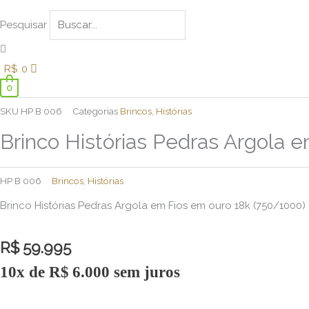
Pesquisar
R$
0
0
Brinco
SKU
HP B 006
Categorias
Brincos
,
Histórias
Histórias
Brinco Histórias Pedras Argola e
Pedras
Argola
em
HP B 006
Brincos
,
Histórias
Fios
Brinco Histórias Pedras Argola em Fios em ouro 18k (750/1000)
quantidade
R$
59.995
10x de
R$
6.000
sem juros