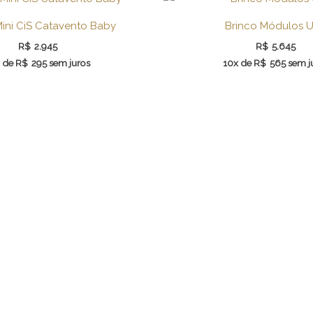
Mini CiS Catavento Baby
Brinco Módulos 
R$
2.945
R$
5.645
 de
R$
295
sem juros
10x de
R$
565
sem j