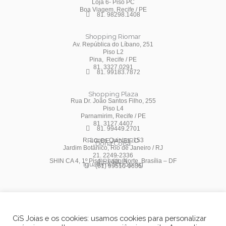
Loja 6- Piso PC
Boa Viagem, Recife / PE
81. 98298.1408
Shopping Riomar
Av. República do Líbano, 251
Piso L2
Pina, Recife / PE
81. 3327.0291
81. 99183.7872
Shopping Plaza
Rua Dr. João Santos Filho, 255
Piso L4
Parnamirim, Recife / PE
81. 3127.4407
81. 99449.2701
RIO DE JANEIRO
R. Lopes Quintas, 153
Dona Coisa
Jardim Botânico, Rio de Janeiro / RJ
21. 2249-2336
BRASÍLIA
SHIN CA 4, 1º Piso – Lago Norte, Brasília – DF
Iguatemi Shopping
(61) 99510-0636
Instagram
Facebook
Youtube
CiS Joias e os cookies: usamos cookies para personalizar