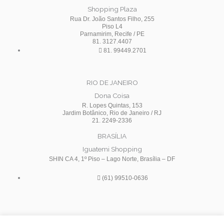
Shopping Plaza
Rua Dr. João Santos Filho, 255
Piso L4
Parnamirim, Recife / PE
81. 3127.4407
81. 99449.2701
RIO DE JANEIRO
Dona Coisa
R. Lopes Quintas, 153
Jardim Botânico, Rio de Janeiro / RJ
21. 2249-2336
BRASÍLIA
Iguatemi Shopping
SHIN CA 4, 1º Piso – Lago Norte, Brasília – DF
(61) 99510-0636
I
F
Y
n
a
o