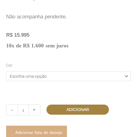
Não acompanha pendente.
R$
15.995
Brinco
10x de
R$
1.600
sem juros
Por
Você
Cor:
Argola
Grande
quantidade
-
+
ADICIONAR
Adicionar lista de desejo