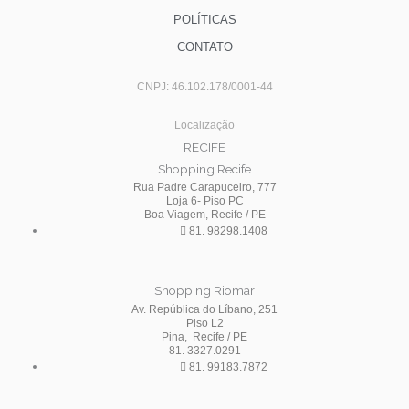
POLÍTICAS
CONTATO
CNPJ: 46.102.178/0001-44
Localização
RECIFE
Shopping Recife
Rua Padre Carapuceiro, 777
Loja 6- Piso PC
Boa Viagem, Recife / PE
81. 98298.1408
Shopping Riomar
Av. República do Líbano, 251
Piso L2
Pina, Recife / PE
81. 3327.0291
81. 99183.7872