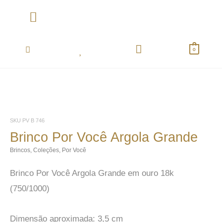
Ir
para
o
Coletânea Essentials
conteúdo
0
SKU
PV B 746
Brinco Por Você Argola Grande
Brincos
,
Coleções
,
Por Você
Brinco Por Você Argola Grande em ouro 18k
(750/1000)
Dimensão aproximada: 3,5 cm