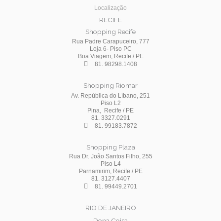
Localização
RECIFE
Shopping Recife
Rua Padre Carapuceiro, 777
Loja 6- Piso PC
Boa Viagem, Recife / PE
81. 98298.1408
Shopping Riomar
Av. República do Líbano, 251
Piso L2
Pina, Recife / PE
81. 3327.0291
81. 99183.7872
Shopping Plaza
Rua Dr. João Santos Filho, 255
Piso L4
Parnamirim, Recife / PE
81. 3127.4407
81. 99449.2701
RIO DE JANEIRO
Dona Coisa