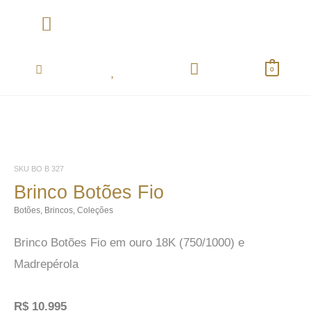
Ir
para
o
Coletânea Essentials
conteúdo
0
SKU
BO B 327
Brinco Botões Fio
Botões
,
Brincos
,
Coleções
Brinco Botões Fio em ouro 18K (750/1000) e
Madrepérola
R$
10.995