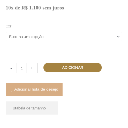
Brinco
10x de
R$
1.100
sem juros
Botões
Fio
Cor:
quantidade
-
+
ADICIONAR
Adicionar lista de desejo
tabela de tamanho