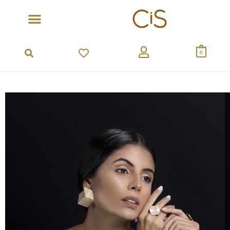
Ir
para
o
conteúdo
0