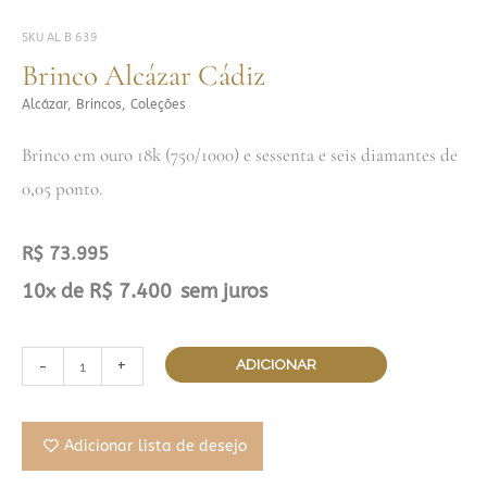
SKU
AL B 639
Brinco Alcázar Cádiz
Alcázar
,
Brincos
,
Coleções
Brinco em ouro 18k (750/1000) e sessenta e seis diamantes de
0,05 ponto.
R$
73.995
Brinco
10x de
R$
7.400
sem juros
Alcázar
Cádiz
-
+
ADICIONAR
quantidade
Adicionar lista de desejo