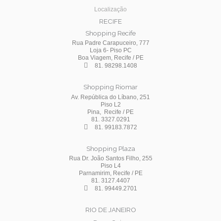
Localização
RECIFE
Shopping Recife
Rua Padre Carapuceiro, 777
Loja 6- Piso PC
Boa Viagem, Recife / PE
81. 98298.1408
Shopping Riomar
Av. República do Líbano, 251
Piso L2
Pina, Recife / PE
81. 3327.0291
81. 99183.7872
Shopping Plaza
Rua Dr. João Santos Filho, 255
Piso L4
Parnamirim, Recife / PE
81. 3127.4407
81. 99449.2701
RIO DE JANEIRO