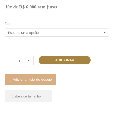
Brinco
10x de
R$
6.900
sem juros
Múltiplas
Luz
Cor:
quantidade
ADICIONAR
-
+
Adicionar lista de desejo
tabela de tamanho