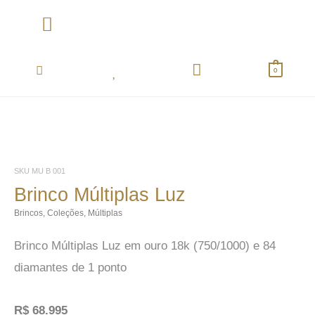
Ir
para
o
Coletânea Essentials
conteúdo
0
SKU
MU B 001
Brinco Múltiplas Luz
Brincos
,
Coleções
,
Múltiplas
Brinco Múltiplas Luz em ouro 18k (750/1000) e 84
diamantes de 1 ponto
R$
68.995