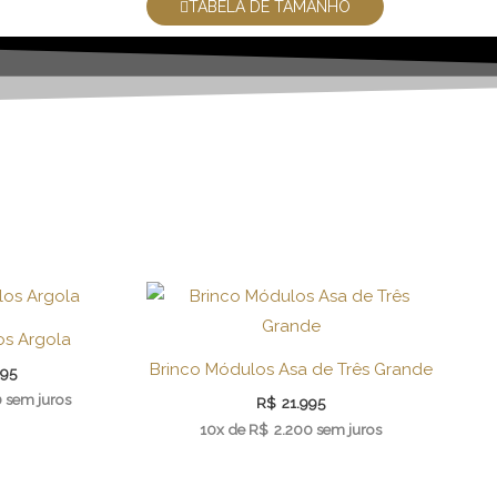
TABELA DE TAMANHO
os Argola
Brinco Módulos Asa de Três Grande
995
0
sem juros
R$
21.995
10x de
R$
2.200
sem juros