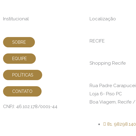
Institucional
Localização
RECIFE
SOBRE
EQUIPE
Shopping Recife
POLÍTICAS
Rua Padre Carapuceir
CONTATO
Loja 6- Piso PC
Boa Viagem, Recife /
CNPJ: 46.102.178/0001-44
81. 98298.14