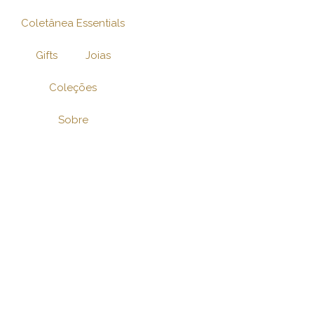
Ir
Coletânea Essentials
para
o
Gifts
Joias
conteúdo
Coleções
Sobre