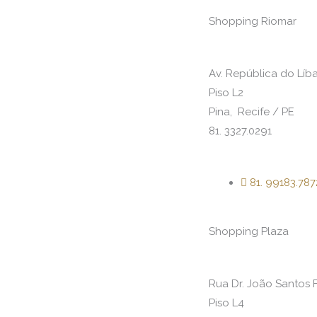
Shopping Riomar
Av. República do Líba
Piso L2
Pina, Recife / PE
81. 3327.0291
81. 99183.787
Shopping Plaza
Rua Dr. João Santos F
Piso L4