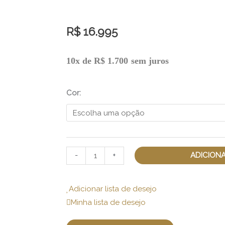
R$
16.995
10x de
R$
1.700
sem juros
Brinco
Circle
Circle
Cor:
Globo
quantidade
ADICION
-
+
Adicionar lista de desejo
Minha lista de desejo