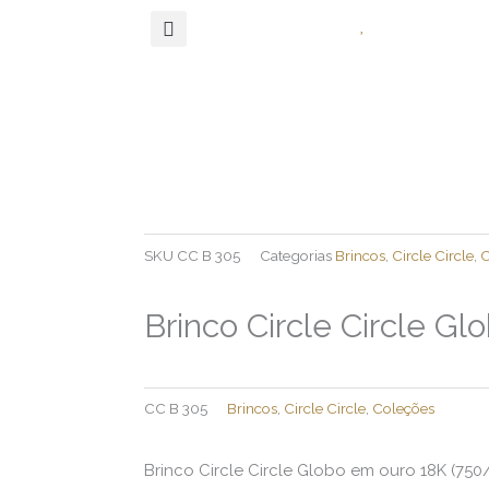
SKU
CC B 305
Categorias
Brincos
,
Circle Circle
,
C
Brinco Circle Circle Gl
CC B 305
Brincos
,
Circle Circle
,
Coleções
Brinco Circle Circle Globo em ouro 18K (750