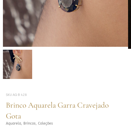
SKU
AQ B 428
Brinco Aquarela Garra Cravejado
Gota
Aquarela
,
Brincos
,
Coleções