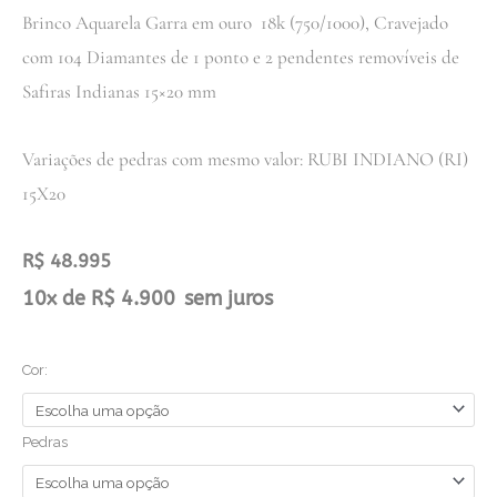
Brinco Aquarela Garra em ouro 18k (750/1000), Cravejado
com 104 Diamantes de 1 ponto e 2 pendentes removíveis de
Safiras Indianas 15×20 mm
Variações de pedras com mesmo valor: RUBI INDIANO (RI)
15X20
R$
48.995
Brinco
10x de
R$
4.900
sem juros
Aquarela
Garra
Cor:
Cravejado
Gota
quantidade
Pedras