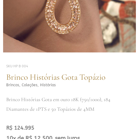
SKU
HP B 004
Brinco Histórias Gota Topázio
Brincos
,
Coleções
,
Histórias
Brinco Histórias Gota em ouro 18K (750/1000), 184
Diamantes de 1PTS e 50 Topázios de 4MM
R$
124.995
Brinco
10x de
R$
12.500
sem juros