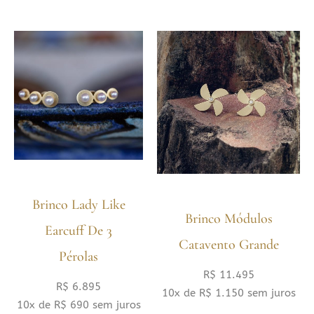
Brinco Lady Like
Brinco Módulos
Earcuff De 3
Catavento Grande
Pérolas
R$
11.495
R$
6.895
10x de
R$
1.150
sem juros
10x de
R$
690
sem juros