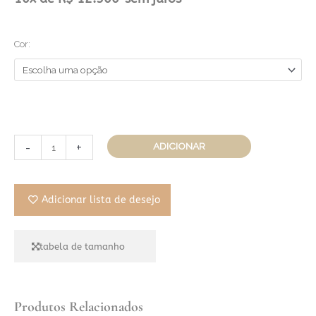
Histórias
Gota
Cor:
Topázio
quantidade
-
+
ADICIONAR
Adicionar lista de desejo
tabela de tamanho
Produtos Relacionados