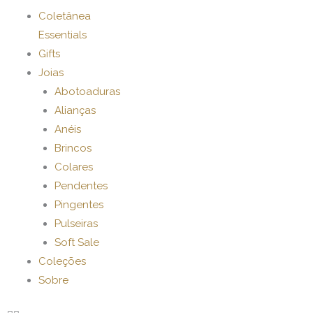
Ir
Coletânea
para
Essentials
o
Gifts
conteúdo
Joias
Abotoaduras
Alianças
Anéis
Brincos
Colares
Pendentes
Pingentes
Pulseiras
Soft Sale
Coleções
Sobre