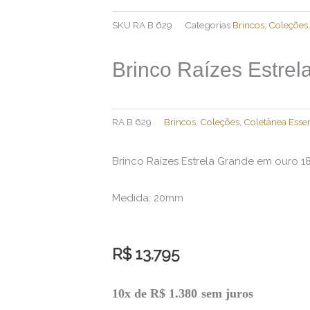
SKU
RA B 629
Categorias
Brincos
,
Coleções
Brinco Raízes Estrel
RA B 629
Brincos
,
Coleções
,
Coletânea Essen
Brinco Raízes Estrela Grande em ouro 18
Medida: 20mm
R$
13.795
10x de
R$
1.380
sem juros
Brinco