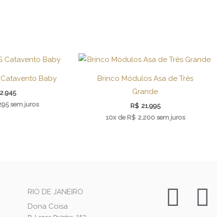
S Catavento Baby
Brinco Módulos Asa de Três
Grande
2.945
295
sem juros
R$
21.995
10x de
R$
2.200
sem juros
I
F
RIO DE JANEIRO
Dona Coisa