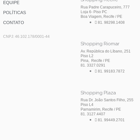
EQUIPE
Rua Padre Carapuceiro, 777
Loja 6- Piso PC
POLÍTICAS
Boa Viagem, Recife / PE
CONTATO
81. 98298.1408
CNPJ: 46.102.178/0001-44
Shopping Riomar
Av. República do Líbano, 251
Piso L2
Pina, Recife / PE
81. 3327.0291
81. 99183.7872
Shopping Plaza
Rua Dr. João Santos Filho, 255
Piso L4
Parnamirim, Recife / PE
81. 3127.4407
81. 99449.2701