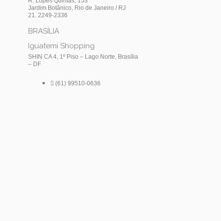
n
a
R. Lopes Quintas, 153
Jardim Botânico, Rio de Janeiro / RJ
21. 2249-2336
s
c
BRASÍLIA
t
e
Iguatemi Shopping
SHIN CA 4, 1º Piso – Lago Norte, Brasília
– DF
a
(61) 99510-0636
g
o
r
o
a
k
m