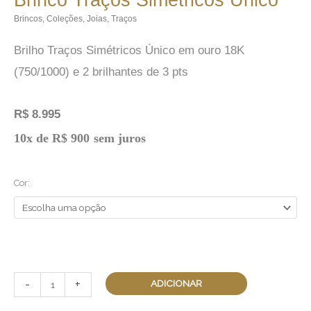
Brincos
,
Coleções
,
Joias
,
Traços
Brilho Traços Simétricos Único em ouro 18K
(750/1000) e 2 brilhantes de 3 pts
R$
8.995
Brinco
10x de
R$
900
sem juros
Traços
Simétricos
Cor:
Único
quantidade
-
+
ADICIONAR