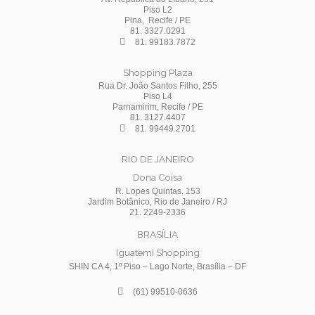
Piso L2
Pina, Recife / PE
81. 3327.0291
81. 99183.7872
Shopping Plaza
Rua Dr. João Santos Filho, 255
Piso L4
Parnamirim, Recife / PE
81. 3127.4407
81. 99449.2701
RIO DE JANEIRO
Dona Coisa
R. Lopes Quintas, 153
Jardim Botânico, Rio de Janeiro / RJ
21. 2249-2336
BRASÍLIA
Iguatemi Shopping
SHIN CA 4, 1º Piso – Lago Norte, Brasília – DF
(61) 99510-0636