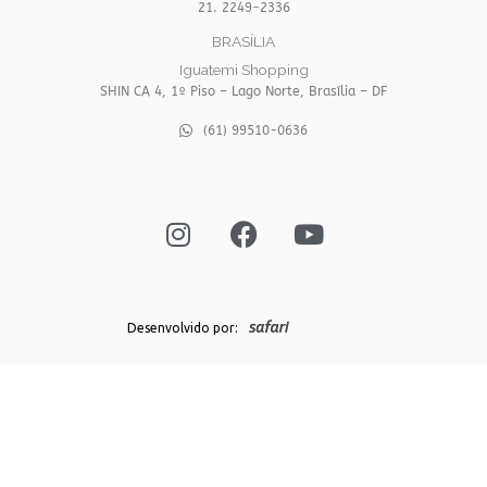
21. 2249-2336
BRASÍLIA
Iguatemi Shopping
SHIN CA 4, 1º Piso – Lago Norte, Brasília – DF
(61) 99510-0636
I
F
Y
n
a
o
s
c
u
t
e
t
a
b
u
g
o
b
Desenvolvido por:
r
o
e
a
k
m