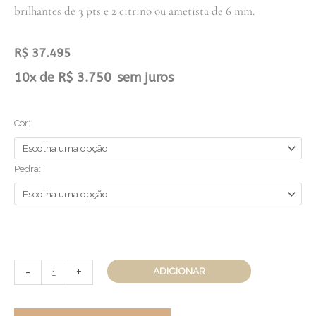
brilhantes de 3 pts e 2 citrino ou ametista de 6 mm.
R$
37.495
Brinco
10x de
R$
3.750
sem juros
Traços
quantidade
Cor:
Pedra:
-
+
ADICIONAR