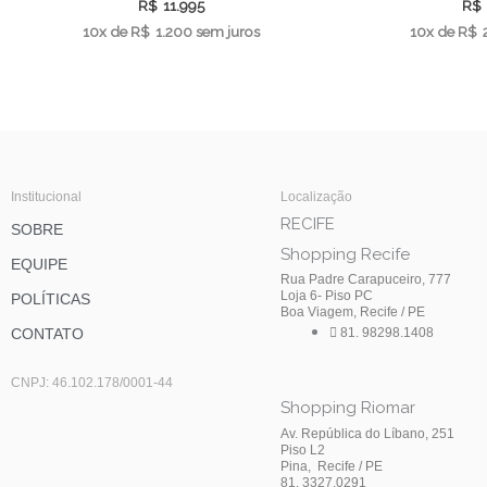
R$
11.995
R$
10x de
R$
1.200
sem juros
10x de
R$
Institucional
Localização
RECIFE
SOBRE
Shopping Recife
EQUIPE
Rua Padre Carapuceiro, 777
Loja 6- Piso PC
POLÍTICAS
Boa Viagem, Recife / PE
CONTATO
81. 98298.1408
CNPJ: 46.102.178/0001-44
Shopping Riomar
Av. República do Líbano, 251
Piso L2
Pina, Recife / PE
81. 3327.0291