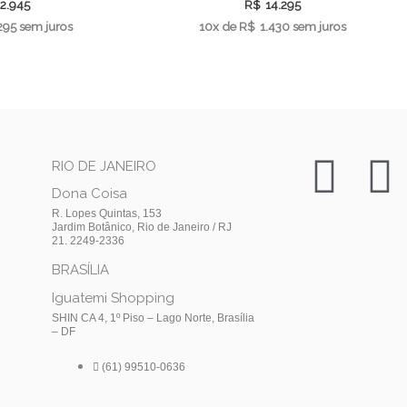
2.945
R$
14.295
295
sem juros
10x de
R$
1.430
sem juros
I
F
RIO DE JANEIRO
Dona Coisa
n
a
R. Lopes Quintas, 153
Jardim Botânico, Rio de Janeiro / RJ
21. 2249-2336
s
c
BRASÍLIA
t
e
Iguatemi Shopping
SHIN CA 4, 1º Piso – Lago Norte, Brasília
– DF
a
(61) 99510-0636
g
o