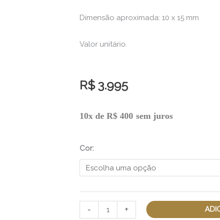
Dimensão aproximada: 10 x 15 mm
Valor unitário.
R$
3.995
Pendente
10x de
R$
400
sem juros
Por
Você
Cor:
Gota
de
Topázio
quantidade
-
+
ADI