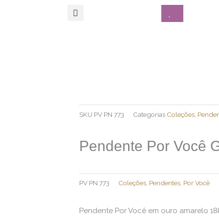
SKU
PV PN 773
Categorias
Coleções
,
Penden
Pendente Por Você G
PV PN 773
Coleções
,
Pendentes
,
Por Você
Pendente Por Você em ouro amarelo 18k 