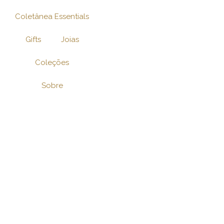
Ir
Coletânea Essentials
para
o
Gifts
Joias
conteúdo
Coleções
Sobre