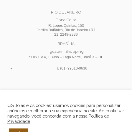
RIO DE JANEIRO
Dona Coisa
R. Lopes Quintas, 153
Jardim Botânico, Rio de Janeiro / RJ
21. 2249-2336
BRASÍLIA
Iguatemi Shopping
SHIN CA 4, 1º Piso – Lago Norte, Brasília – DF
(61) 99510-0636
I
F
Y
n
a
o
s
c
u
CiS Joias e os cookies: usamos cookies para personalizar
t
e
t
anúncios e melhorar a sua experiência no site. Ao continuar
a
b
u
navegando, você concorda com a nossa
Política de
Privacidade
g
o
b
r
o
e