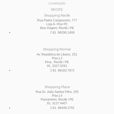
Localização
RECIFE
Shopping Recife
Rua Padre Carapuceiro, 777
Loja 6- Piso PC
Boa Viagem, Recife / PE
81. 98298.1408
Shopping Riomar
Av. República do Líbano, 251
Piso L2
Pina, Recife / PE
81. 3327.0291
81. 99183.7872
Shopping Plaza
Rua Dr. João Santos Filho, 255
Piso L4
Parnamirim, Recife / PE
81. 3127.4407
81. 99449.2701