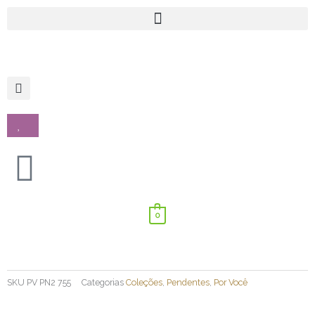
Ir
para
o
conteúdo
0
SKU
PV PN2 755
Categorias
Coleções
,
Pendentes
,
Por Você