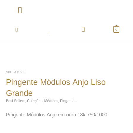
Ir
para
o
Coletânea Essentials
conteúdo
0
SKU
M P 565
Pingente Módulos Anjo Liso
Grande
Best Sellers
,
Coleções
,
Módulos
,
Pingentes
Pingente Módulos Anjo em ouro 18k 750/1000