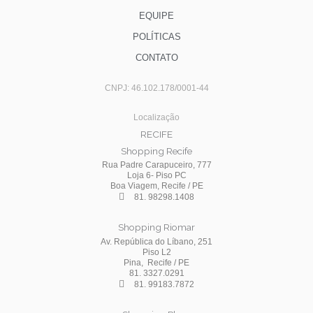
EQUIPE
POLÍTICAS
CONTATO
CNPJ: 46.102.178/0001-44
Localização
RECIFE
Shopping Recife
Rua Padre Carapuceiro, 777
Loja 6- Piso PC
Boa Viagem, Recife / PE
81. 98298.1408
Shopping Riomar
Av. República do Líbano, 251
Piso L2
Pina, Recife / PE
81. 3327.0291
81. 99183.7872