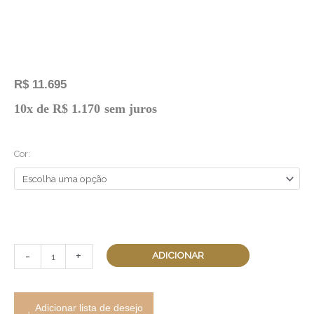
R$
11.695
Pingente
10x de
R$
1.170
sem juros
Módulos
Anjo
Cor:
Liso
Grande
quantidade
-
+
ADICIONAR
Adicionar lista de desejo