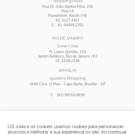
Shopping Plaza
Rua Dr. João Santos Filho, 255
Piso L4
Parnamirim, Recife / PE
81. 3127.4407
81. 99449.2701
RIO DE JANEIRO
Dona Coisa
R. Lopes Quintas, 153
Jardim Botânico, Rio de Janeiro / RJ
21. 2249-2336
BRASÍLIA
Iguatemi Shopping
SHIN CA 4, 1º Piso – Lago Norte, Brasília – DF
(61) 99510-0636
I
F
Y
n
a
o
s
c
u
CiS Joias e os cookies: usamos cookies para personalizar
t
e
t
anúncios e melhorar a sua experiência no site. Ao continuar