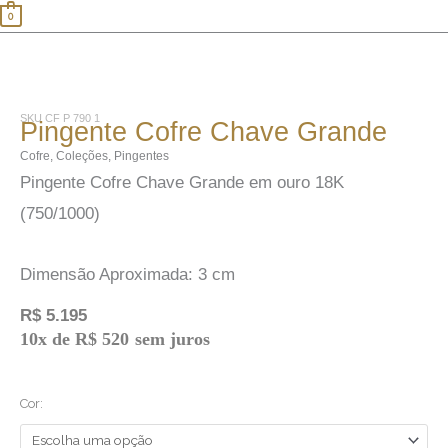
0
Pingente
Cofre
SKU
CF P 790 1
Chave
Pingente Cofre Chave Grande
Grande
Cofre
,
Coleções
,
Pingentes
quantidade
Pingente Cofre Chave Grande em ouro 18K
(750/1000)
Dimensão Aproximada: 3 cm
R$
5.195
10x de
R$
520
sem juros
Cor: