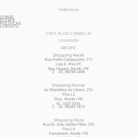
Institucional
SOBRE
EQUIPE
POLÍTICAS
CONTATO
CNPJ: 46.102.178/0001-44
Localização
RECIFE
Shopping Recife
Rua Padre Carapuceiro, 777
Loja 6- Piso PC
Boa Viagem, Recife / PE
81. 98298.1408
Shopping Riomar
Av. República do Líbano, 251
Piso L2
Pina, Recife / PE
81. 3327.0291
81. 99183.7872
Shopping Plaza
Rua Dr. João Santos Filho, 255
Piso L4
Parnamirim, Recife / PE