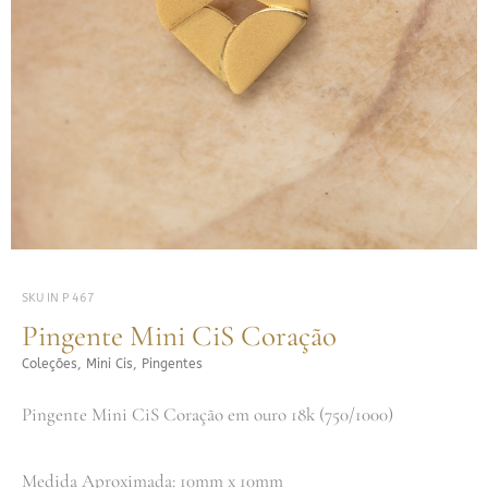
SKU
IN P 467
Pingente Mini CiS Coração
Coleções
,
Mini Cis
,
Pingentes
Pingente Mini CiS Coração em ouro 18k (750/1000)
Medida Aproximada: 10mm x 10mm