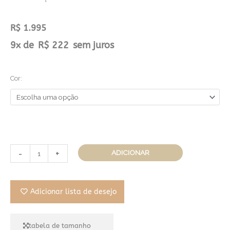
R$
1.995
Pingente
9x de
R$
222
sem juros
Mini
CiS
Cor:
Coração
quantidade
-
+
ADICIONAR
Adicionar lista de desejo
tabela de tamanho