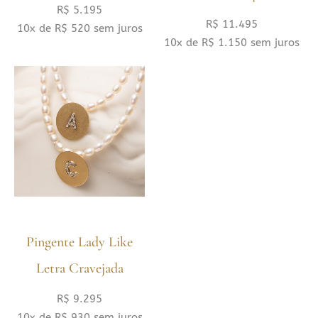
R$
5.195
R$
11.495
10x de
R$
520
sem juros
10x de
R$
1.150
sem juros
Pingente Lady Like
Letra Cravejada
R$
9.295
10x de
R$
930
sem juros