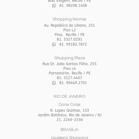
Boa Viagem, Recife / PE
81. 98298.1408
Shopping Riomar
Av. República do Líbano, 251
Piso L2
Pina, Recife / PE
81. 3327.0291
81. 99183.7872
Shopping Plaza
Rua Dr. João Santos Filho, 255
Piso L4
Parnamirim, Recife / PE
81. 3127.4407
81. 99449.2701
RIO DE JANEIRO
Dona Coisa
R. Lopes Quintas, 153
Jardim Botânico, Rio de Janeiro / RJ
21. 2249-2336
BRASÍLIA
Iguatemi Shopping