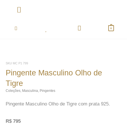
Ir
para
o
Coletânea Essentials
conteúdo
0
SKU
MC P1 799
Pingente Masculino Olho de
Tigre
Coleções
,
Masculina
,
Pingentes
Pingente Masculino Olho de Tigre com prata 925.
R$
795