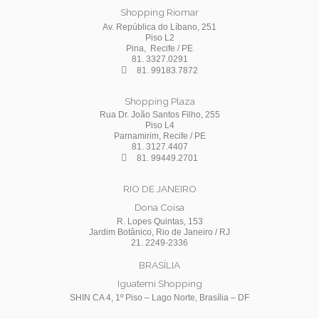
Shopping Riomar
Av. República do Líbano, 251
Piso L2
Pina, Recife / PE
81. 3327.0291
81. 99183.7872
Shopping Plaza
Rua Dr. João Santos Filho, 255
Piso L4
Parnamirim, Recife / PE
81. 3127.4407
81. 99449.2701
RIO DE JANEIRO
Dona Coisa
R. Lopes Quintas, 153
Jardim Botânico, Rio de Janeiro / RJ
21. 2249-2336
BRASÍLIA
Iguatemi Shopping
SHIN CA 4, 1º Piso – Lago Norte, Brasília – DF