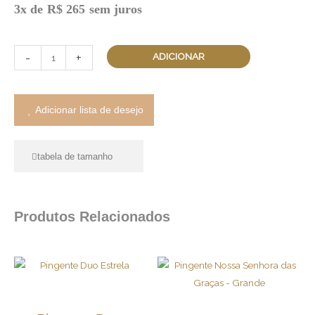
Pingente
3x de
R$
265
sem juros
Masculino
Olho
-
+
ADICIONAR
de
Tigre
quantidade
Adicionar lista de desejo
tabela de tamanho
Produtos Relacionados