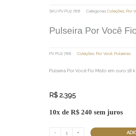
SKU
PV PU2 788
Categorias
Coleções
,
Por 
Pulseira Por Você Fi
PV PU2 788
Coleções
,
Por Você
,
Pulseiras
Pulseira Por Você Fio Misto em ouro 18 k 
R$
2.395
10x de
R$
240
sem juros
Pulseira
Por
Você
ADI
-
+