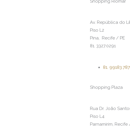
Shopping Riomar
Av. República do Lí
Piso L2
Pina, Recife / PE
81. 3327.0291
81. 99183.78
Shopping Plaza
Rua Dr. João Santos
Piso L4
Parnamirim, Recife 