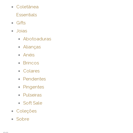
Ir
Coletânea
para
Essentials
o
Gifts
conteúdo
Joias
Abotoaduras
Alianças
Anéis
Brincos
Colares
Pendentes
Pingentes
Pulseiras
Soft Sale
Coleções
Sobre