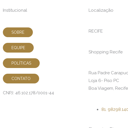
Institucional
Localização
RECIFE
SOBRE
EQUIPE
Shopping Recife
POLÍTICAS
Rua Padre Carapuce
CONTATO
Loja 6- Piso PC
Boa Viagem, Recife
CNPJ: 46.102.178/0001-44
81. 98298.14