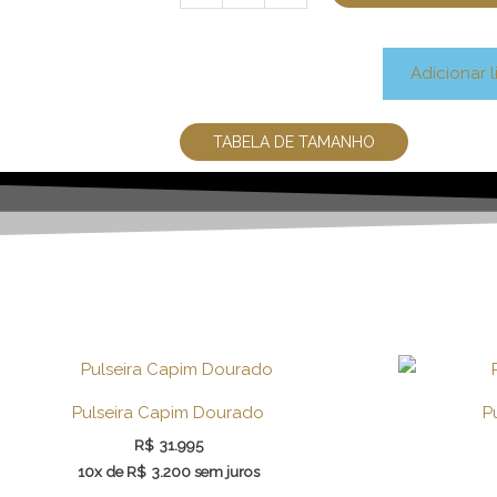
Fio
Misto
quantidade
Adicionar l
TABELA DE TAMANHO
Pulseira Capim Dourado
P
R$
31.995
10x de
R$
3.200
sem juros