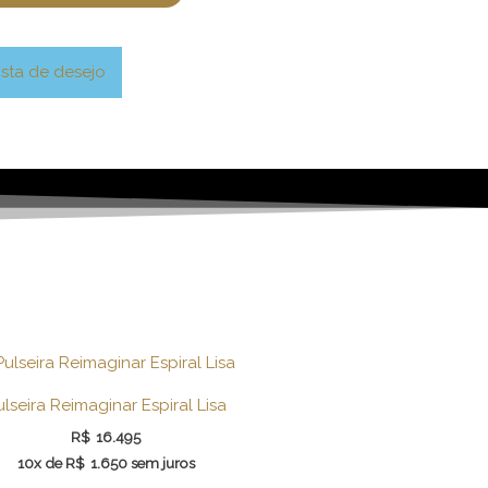
ista de desejo
ulseira Reimaginar Espiral Lisa
R$
16.495
10x de
R$
1.650
sem juros