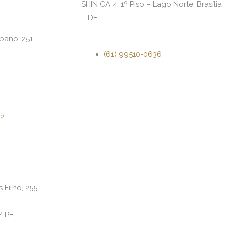
SHIN CA 4, 1º Piso – Lago Norte, Brasília
– DF
bano, 251
(61) 99510-0636
72
 Filho, 255
/ PE