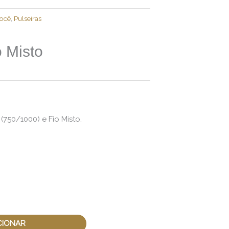
Você
,
Pulseiras
o Misto
(750/1000) e Fio Misto.
CIONAR