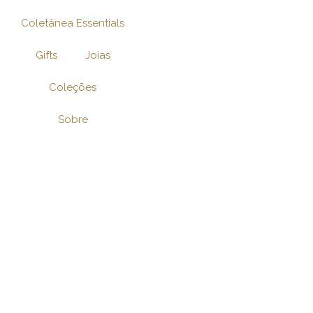
Ir
Coletânea Essentials
para
o
Gifts
Joias
conteúdo
Coleções
Sobre