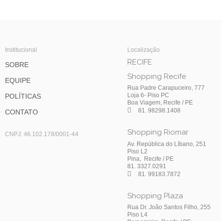
Institucional
Localização
RECIFE
SOBRE
Shopping Recife
EQUIPE
Rua Padre Carapuceiro, 777
Loja 6- Piso PC
POLÍTICAS
Boa Viagem, Recife / PE
81. 98298.1408
CONTATO
Shopping Riomar
CNPJ: 46.102.178/0001-44
Av. República do Líbano, 251
Piso L2
Pina, Recife / PE
81. 3327.0291
81. 99183.7872
Shopping Plaza
Rua Dr. João Santos Filho, 255
Piso L4