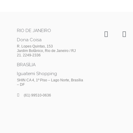
I
F
RIO DE JANEIRO
n
a
Dona Coisa
s
c
R. Lopes Quintas, 153
t
e
Jardim Botânico, Rio de Janeiro / RJ
21. 2249-2336
a
b
BRASÍLIA
g
o
r
o
Iguatemi Shopping
a
k
SHIN CA 4, 1º Piso – Lago Norte, Brasília
– DF
m
(61) 99510-0636