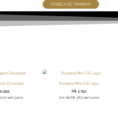
TABELA DE TAMANHO
apim Dourado
Pulseira Mini CiS Laço
31.995
R$
5.795
.200
sem juros
10x de
R$
580
sem juros