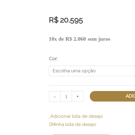
R$
20.595
Pulseira
10x de
R$
2.060
sem juros
Raízes
Estrela
Cor:
quantidade
-
+
ADI
Adicionar lista de desejo
Minha lista de desejo