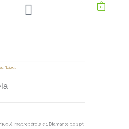
0
as
,
Raízes
ela
/1000), madrepérola e 1 Diamante de 1 pt.