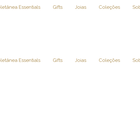
letânea Essentials
Gifts
Joias
Coleções
So
letânea Essentials
Gifts
Joias
Coleções
So