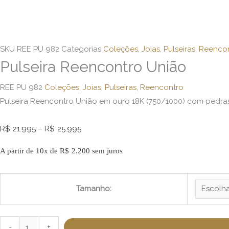
SKU
REE PU 982
Categorias
Coleções
,
Joias
,
Pulseiras
,
Reenco
Pulseira Reencontro União
REE PU 982
Coleções
,
Joias
,
Pulseiras
,
Reencontro
Pulseira Reencontro União em ouro 18K (750/1000) com pedras
R$
21.995
–
R$
25.995
A partir de 10x de
R$
2.200
sem juros
Tamanho:
-
+