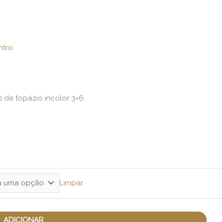
ntro
 de topázio incolor 3×6.
Limpar
ADICIONAR