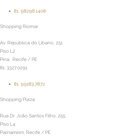
81. 98298.1408
Shopping Riomar
Av. República do Líbano, 251
Piso L2
Pina, Recife / PE
81. 3327.0291
81. 99183.7872
Shopping Plaza
Rua Dr. João Santos Filho, 255
Piso L4
Parnamirim, Recife / PE