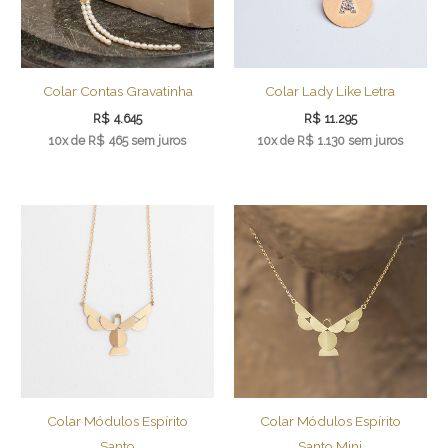
Colar Contas Gravatinha
Colar Lady Like Letra
R$
4.645
R$
11.295
10x de
R$
465
sem juros
10x de
R$
1.130
sem juros
Colar Módulos Espírito
Colar Módulos Espírito
Santo
Santo Mini