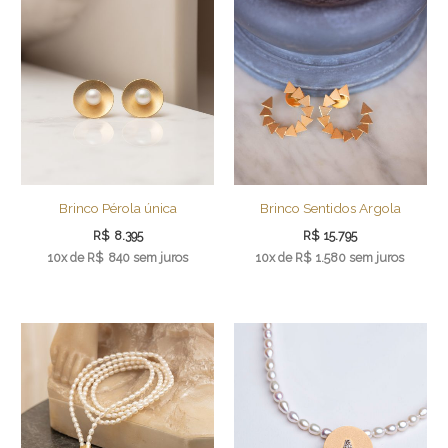
Brinco Pérola única
Brinco Sentidos Argola
R$
8.395
R$
15.795
10x de
R$
840
sem juros
10x de
R$
1.580
sem juros