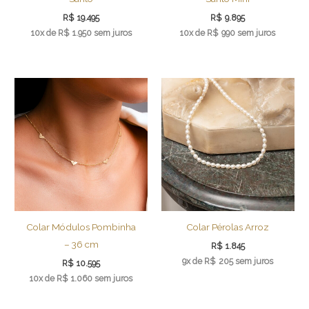
R$
19.495
R$
9.895
10x de
R$
1.950
sem juros
10x de
R$
990
sem juros
Colar Módulos Pombinha
Colar Pérolas Arroz
– 36 cm
R$
1.845
9x de
R$
205
sem juros
R$
10.595
10x de
R$
1.060
sem juros