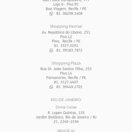
Loja 6- Piso PC
Boa Viagem, Recife / PE
81. 98298.1408
Shopping Riomar
Av. República do Líbano, 251
Piso L2
Pina, Recife / PE
81. 3327.0291
81. 99183.7872
Shopping Plaza
Rua Dr. João Santos Filho, 255
Piso L4
Parnamirim, Recife / PE
81. 3127.4407
81. 99449.2701
RIO DE JANEIRO
Dona Coisa
R. Lopes Quintas, 153
Jardim Botânico, Rio de Janeiro / RJ
21. 2249-2336
BRASÍLIA