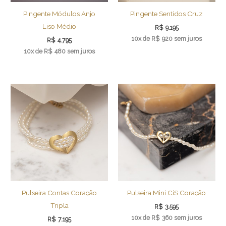
Pingente Módulos Anjo
Pingente Sentidos Cruz
Liso Médio
R$
9.195
10x de
R$
920
sem juros
R$
4.795
10x de
R$
480
sem juros
Pulseira Contas Coração
Pulseira Mini CiS Coração
Tripla
R$
3.595
10x de
R$
360
sem juros
R$
7.195