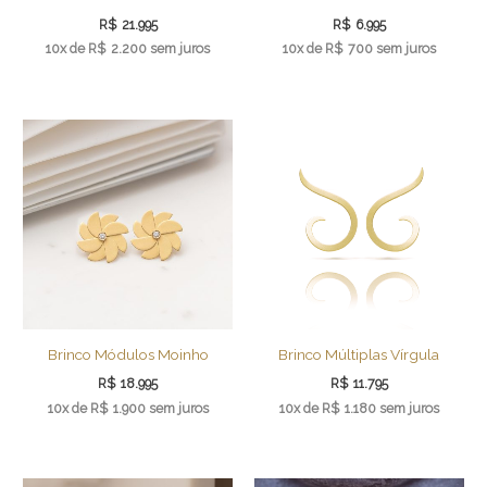
R$
21.995
R$
6.995
10x de
R$
2.200
sem juros
10x de
R$
700
sem juros
Brinco Módulos Moinho
Brinco Múltiplas Vírgula
R$
18.995
R$
11.795
10x de
R$
1.900
sem juros
10x de
R$
1.180
sem juros