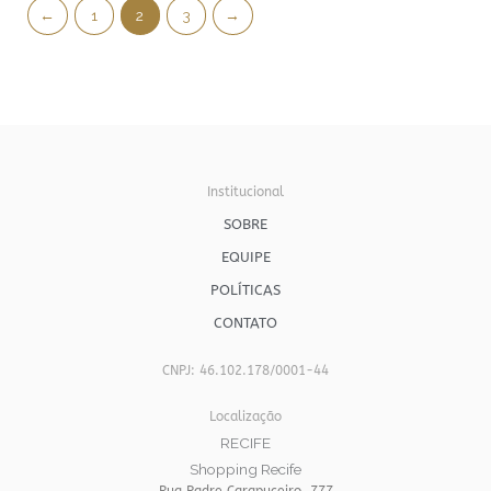
←
1
2
3
→
Institucional
SOBRE
EQUIPE
POLÍTICAS
CONTATO
CNPJ: 46.102.178/0001-44
Localização
RECIFE
Shopping Recife
Rua Padre Carapuceiro, 777