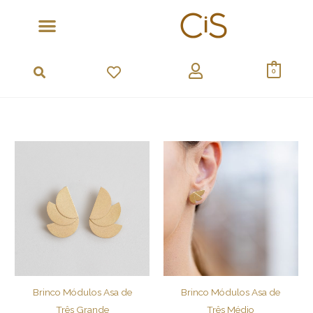
Ir
para
o
conteúdo
0
Brinco Módulos Asa de
Brinco Módulos Asa de
Três Grande
Três Médio