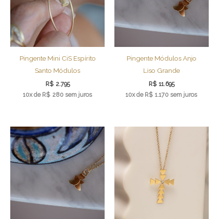
Pingente Mini CiS Espírito
Pingente Módulos Anjo
Santo Módulos
Liso Grande
R$
2.795
R$
11.695
10x de
R$
280
sem juros
10x de
R$
1.170
sem juros