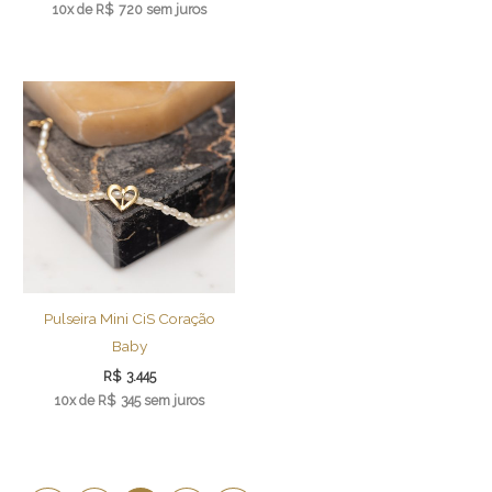
10x de
R$
720
sem juros
Pulseira Mini CiS Coração
Baby
R$
3.445
10x de
R$
345
sem juros