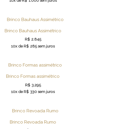
10x de
R$
1.000
sem juros
Brinco Bauhaus Assimétrico
R$
2.845
10x de
R$
285
sem juros
Brinco Formas assimétrico
R$
3.295
10x de
R$
330
sem juros
Brinco Revoada Rumo