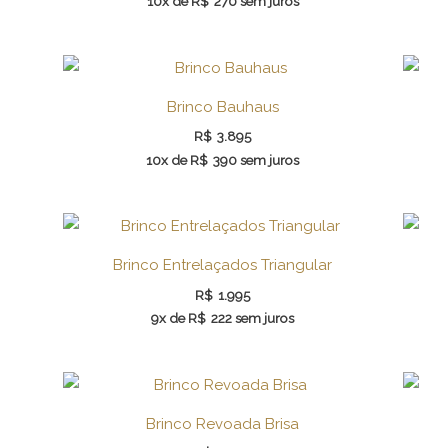
10x de
R$
270
sem juros
Brinco Bauhaus
R$
3.895
10x de
R$
390
sem juros
Brinco Entrelaçados Triangular
R$
1.995
9x de
R$
222
sem juros
Brinco Revoada Brisa