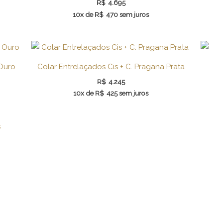
R$
4.695
10x de
R$
470
sem juros
 Ouro
Colar Entrelaçados Cis + C. Pragana Prata
R$
4.245
10x de
R$
425
sem juros