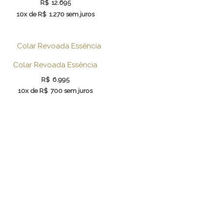
R$
12.695
10x de
R$
1.270
sem juros
Colar Revoada Essência
R$
6.995
10x de
R$
700
sem juros