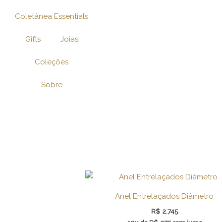
Ir
Coletânea Essentials
para
o
Gifts
Joias
conteúdo
Coleções
Sobre
Anel Entrelaçados Diâmetro
R$
2.745