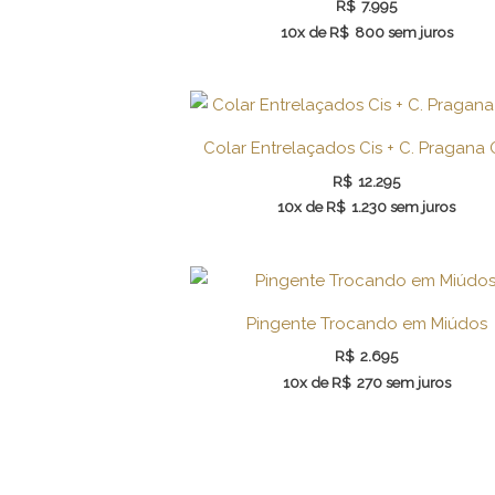
R$
7.995
10x de
R$
800
sem juros
Colar Entrelaçados Cis + C. Pragana
R$
12.295
10x de
R$
1.230
sem juros
Pingente Trocando em Miúdos
R$
2.695
10x de
R$
270
sem juros