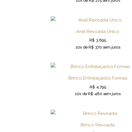
10x de
R$
275
sem juros
Anel Revoada Único
R$
3.695
10x de
R$
370
sem juros
Brinco Entrelaçados Formas
R$
4.795
10x de
R$
480
sem juros
Brinco Revoada