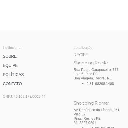
Institucional
Localização
RECIFE
SOBRE
Shopping Recife
EQUIPE
Rua Padre Carapuceiro, 777
Loja 6- Piso PC
POLÍTICAS
Boa Viagem, Recife / PE
CONTATO
81. 98298.1408
CNPJ: 46.102.178/0001-44
Shopping Riomar
Av. República do Líbano, 251
Piso L2
Pina, Recife / PE
81. 3327.0291