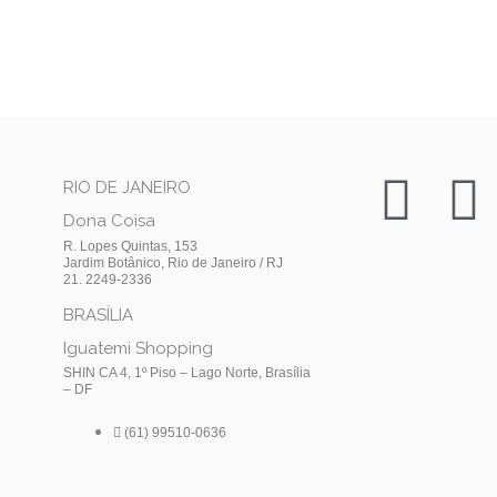
I
F
RIO DE JANEIRO
Dona Coisa
n
a
R. Lopes Quintas, 153
Jardim Botânico, Rio de Janeiro / RJ
21. 2249-2336
s
c
BRASÍLIA
t
e
Iguatemi Shopping
SHIN CA 4, 1º Piso – Lago Norte, Brasília
– DF
a
(61) 99510-0636
g
o