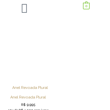
0
Anel Revoada Plural
R$
9.995