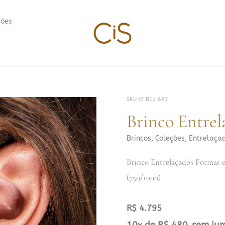
ções
SKU
ET B12 683
Brinco Entrel
Brincos
,
Coleções
,
Entrelaça
Brinco Entrelaçados Formas 
(750/1000)
R$
4.795
Brinco