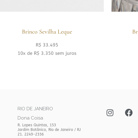
Brinco Sevilha Leque
Br
R$
33.495
10x de
R$
3.350
sem juros
I
F
RIO DE JANEIRO
n
a
Dona Coisa
s
c
R. Lopes Quintas, 153
t
e
Jardim Botânico, Rio de Janeiro / RJ
21. 2249-2336