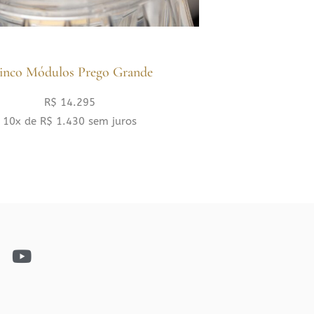
inco Módulos Prego Grande
R$
14.295
10x de
R$
1.430
sem juros
Y
o
u
t