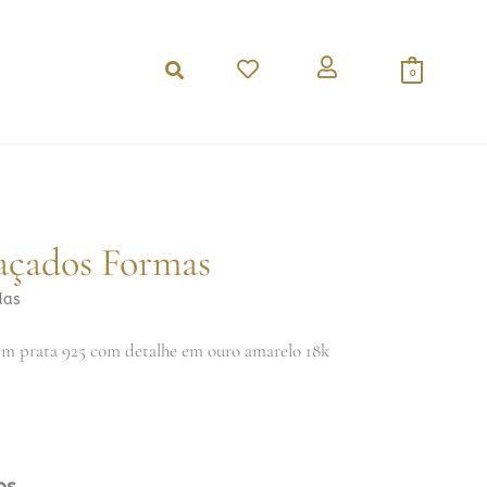
0
açados Formas
das
em prata 925 com detalhe em ouro amarelo 18k