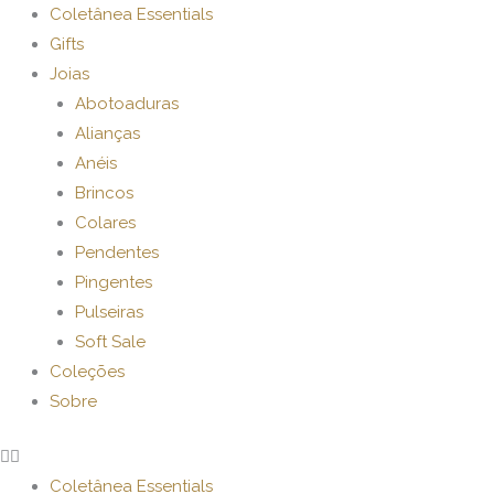
Ir
Coletânea Essentials
para
Gifts
o
Joias
conteúdo
Abotoaduras
Alianças
Anéis
Brincos
Colares
Pendentes
Pingentes
Pulseiras
Soft Sale
Coleções
Sobre
Coletânea Essentials