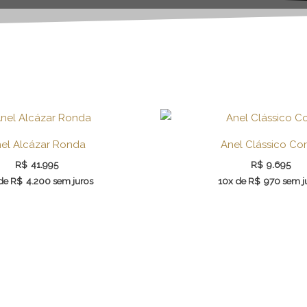
el Alcázar Ronda
Anel Clássico Co
R$
41.995
R$
9.695
 de
R$
4.200
sem juros
10x de
R$
970
sem j