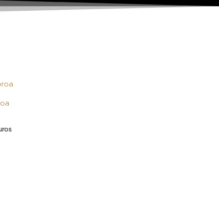
roa
uros