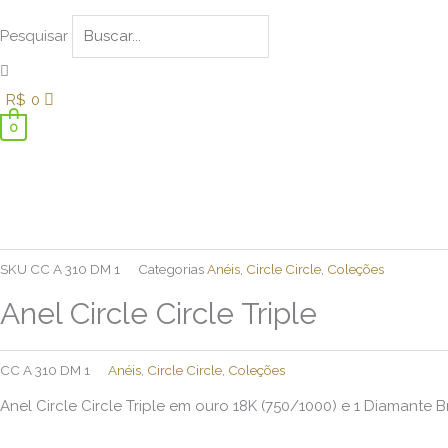
Pesquisar
R$
0
0
Anel
Circle
Circle
Triple
quantidade
SKU
CC A 310 DM 1
Categorias
Anéis
,
Circle Circle
,
Coleções
Anel Circle Circle Triple
CC A 310 DM 1
Anéis
,
Circle Circle
,
Coleções
Anel Circle Circle Triple em ouro 18K (750/1000) e 1 Diamante Br