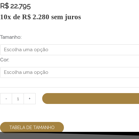
R$
22.795
10x de
R$
2.280
sem juros
Tamanho:
Cor:
-
+
TABELA DE TAMANHO