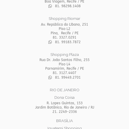
Boa Viagem, Recife / PE
81. 98298.1408
Shopping Riomar
Av. República do Líbano, 251
Piso L2
Pina, Recife / PE
81. 3327.0291
81. 99183.7872
Shopping Plaza
Rua Dr. João Santos Filho, 255
Piso L4
Parnamirim, Recife / PE
81. 3127.4407
81. 99449.2701
RIO DE JANEIRO
Dona Coisa
R. Lopes Quintas, 153
Jardim Botânico, Rio de Janeiro / RJ
21. 2249-2336
BRASÍLIA
Iguatemi Shopping