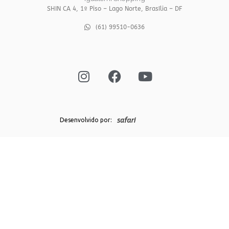
SHIN CA 4, 1º Piso – Lago Norte, Brasília – DF
(61) 99510-0636
I
F
Y
n
a
o
s
c
u
t
e
t
a
b
u
g
o
b
Desenvolvido por:
r
o
e
a
k
m