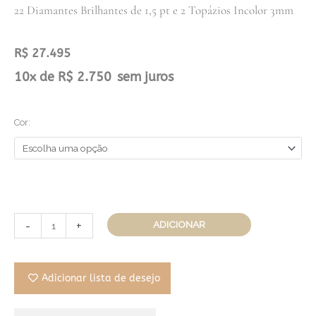
22 Diamantes Brilhantes de 1,5 pt e 2 Topázios Incolor 3mm
R$
27.495
Brinco
10x de
R$
2.750
sem juros
Conexões
Circulares
Cor:
Triplo
quantidade
-
+
ADICIONAR
Adicionar lista de desejo