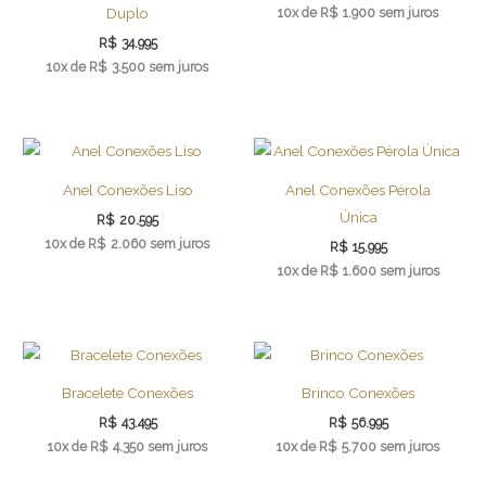
10x de
R$
1.900
sem juros
Duplo
R$
34.995
10x de
R$
3.500
sem juros
Anel Conexões Liso
Anel Conexões Pérola
Única
R$
20.595
10x de
R$
2.060
sem juros
R$
15.995
10x de
R$
1.600
sem juros
Bracelete Conexões
Brinco Conexões
R$
43.495
R$
56.995
10x de
R$
4.350
sem juros
10x de
R$
5.700
sem juros