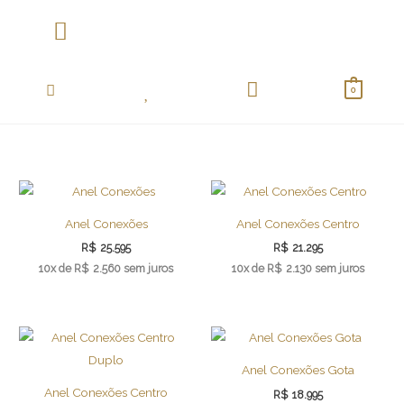
Ir
para
o
Coletânea Essentials
conteúdo
0
Anel Conexões
Anel Conexões Centro
R$
25.595
R$
21.295
10x de
R$
2.560
sem juros
10x de
R$
2.130
sem juros
Anel Conexões Gota
Anel Conexões Centro
R$
18.995