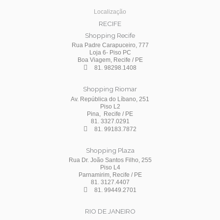
Localização
RECIFE
Shopping Recife
Rua Padre Carapuceiro, 777
Loja 6- Piso PC
Boa Viagem, Recife / PE
81. 98298.1408
Shopping Riomar
Av. República do Líbano, 251
Piso L2
Pina, Recife / PE
81. 3327.0291
81. 99183.7872
Shopping Plaza
Rua Dr. João Santos Filho, 255
Piso L4
Parnamirim, Recife / PE
81. 3127.4407
81. 99449.2701
RIO DE JANEIRO