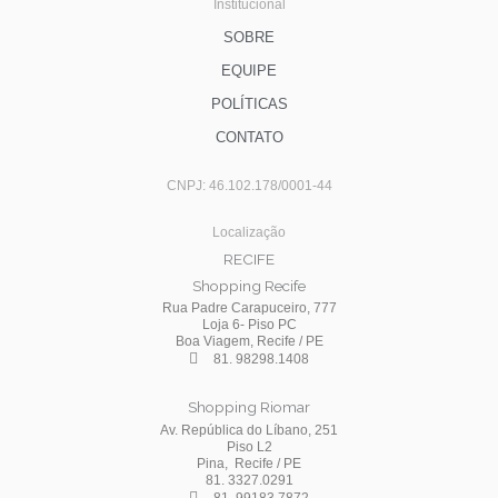
Institucional
SOBRE
EQUIPE
POLÍTICAS
CONTATO
CNPJ: 46.102.178/0001-44
Localização
RECIFE
Shopping Recife
Rua Padre Carapuceiro, 777
Loja 6- Piso PC
Boa Viagem, Recife / PE
81. 98298.1408
Shopping Riomar
Av. República do Líbano, 251
Piso L2
Pina, Recife / PE
81. 3327.0291
81. 99183.7872