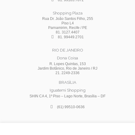
Shopping Plaza
Rua Dr. João Santos Filho, 255
Piso L4
Parnamirim, Recife / PE
81. 3127.4407
81. 99449.2701
RIO DE JANEIRO
Dona Coisa
R. Lopes Quintas, 153
Jardim Botânico, Rio de Janeiro / RJ
21. 2249-2336
BRASÍLIA
Iguatemi Shopping
SHIN CA 4, 1º Piso – Lago Norte, Brasília – DF
(61) 99510-0636
I
F
Y
n
a
o
s
c
u