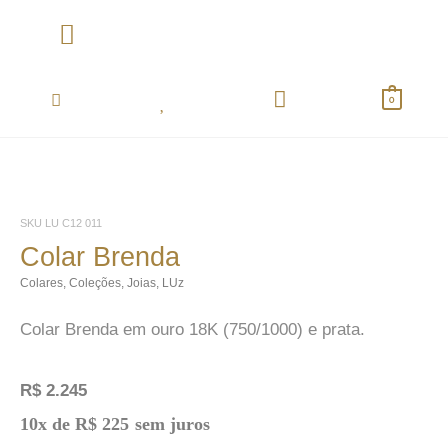
Ir
para
o
Coletânea Essentials
conteúdo
0
SKU
LU C12 011
Colar Brenda
Colares
,
Coleções
,
Joias
,
LUz
Colar Brenda em ouro 18K (750/1000) e prata.
R$
2.245
Colar
10x de
R$
225
sem juros
Brenda