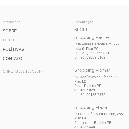
Institucional
Localização
RECIFE
SOBRE
Shopping Recife
EQUIPE
Rua Padre Carapuceiro, 777
Loja 6- Piso PC
POLÍTICAS
Boa Viagem, Recife / PE
81. 98298.1408
CONTATO
Shopping Riomar
CNPJ: 46.102.178/0001-44
Av. República do Líbano, 251
Piso L2
Pina, Recife / PE
81. 3327.0291
81. 99183.7872
Shopping Plaza
Rua Dr. João Santos Filho, 255
Piso L4
Parnamirim, Recife / PE
81. 3127.4407