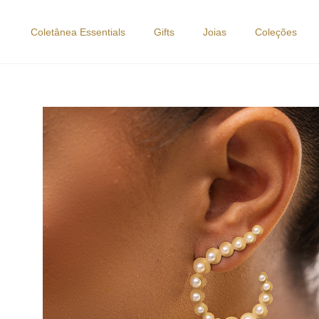
Ir
para
Coletânea Essentials
Gifts
Joias
Coleções
o
conteúdo