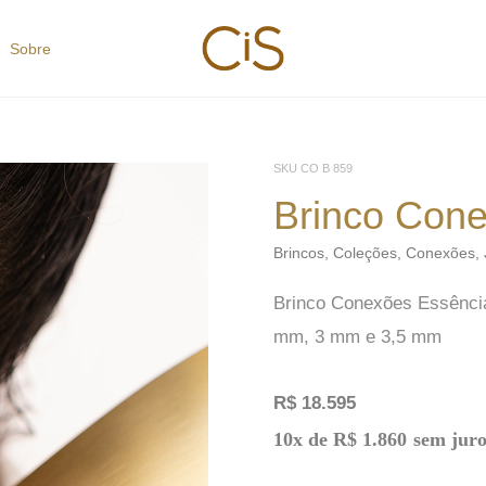
Sobre
SKU
CO B 859
Brinco Con
Brincos
,
Coleções
,
Conexões
,
Brinco Conexões Essência
mm, 3 mm e 3,5 mm
R$
18.595
Brinco
10x de
R$
1.860
sem juro
Conexões