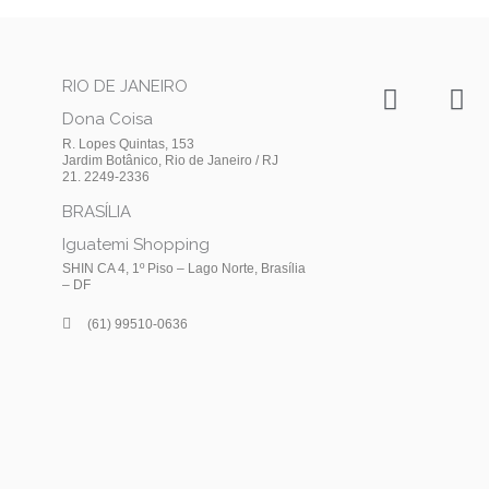
I
F
RIO DE JANEIRO
n
a
Dona Coisa
s
c
R. Lopes Quintas, 153
t
e
Jardim Botânico, Rio de Janeiro / RJ
21. 2249-2336
a
b
BRASÍLIA
g
o
r
o
Iguatemi Shopping
a
k
SHIN CA 4, 1º Piso – Lago Norte, Brasília
– DF
m
(61) 99510-0636